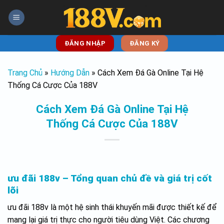
Skip
to
content
ĐĂNG NHẬP
ĐĂNG KÝ
Trang Chủ
»
Hướng Dẫn
»
Cách Xem Đá Gà Online Tại Hệ
Thống Cá Cược Của 188V
Cách Xem Đá Gà Online Tại Hệ
Thống Cá Cược Của 188V
ưu đãi 188v – Tổng quan chủ đề và giá trị cốt
lõi
ưu đãi 188v là một hệ sinh thái khuyến mãi được thiết kế để
mang lại giá trị thực cho người tiêu dùng Việt. Các chương