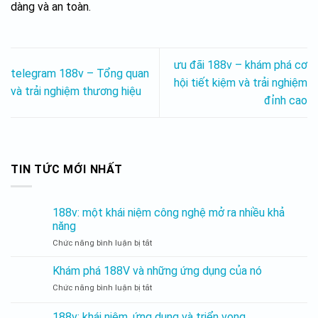
dàng và an toàn.
ưu đãi 188v – khám phá cơ
telegram 188v – Tổng quan
hội tiết kiệm và trải nghiệm
và trải nghiệm thương hiệu
đỉnh cao
TIN TỨC MỚI NHẤT
188v: một khái niệm công nghệ mở ra nhiều khả
năng
Chức năng bình luận bị tắt
188v:
một
khái
Khám phá 188V và những ứng dụng của nó
niệm
Chức năng bình luận bị tắt
Khám
công
phá
nghệ
188V
188v: khái niệm, ứng dụng và triển vọng
mở