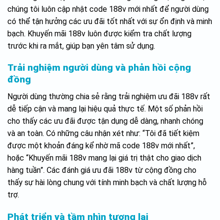
chúng tôi luôn cập nhật code 188v mới nhất để người dùng
có thể tận hưởng các ưu đãi tốt nhất với sự ổn định và minh
bạch. Khuyến mãi 188v luôn được kiểm tra chất lượng
trước khi ra mắt, giúp bạn yên tâm sử dụng.
Trải nghiệm người dùng và phản hồi cộng
đồng
Người dùng thường chia sẻ rằng trải nghiệm ưu đãi 188v rất
dễ tiếp cận và mang lại hiệu quả thực tế. Một số phản hồi
cho thấy các ưu đãi được tận dụng dễ dàng, nhanh chóng
và an toàn. Có những câu nhận xét như: “Tôi đã tiết kiệm
được một khoản đáng kể nhờ mã code 188v mới nhất”,
hoặc “Khuyến mãi 188v mang lại giá trị thật cho giao dịch
hàng tuần”. Các đánh giá ưu đãi 188v từ cộng đồng cho
thấy sự hài lòng chung với tính minh bạch và chất lượng hỗ
trợ.
Phát triển và tầm nhìn tương lai