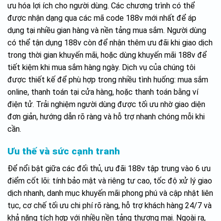
ưu hóa lợi ích cho người dùng. Các chương trình có thể
được nhận dạng qua các mã code 188v mới nhất để áp
dụng tại nhiều gian hàng và nền tảng mua sắm. Người dùng
có thể tận dụng 188v còn để nhận thêm ưu đãi khi giao dịch
trong thời gian khuyến mãi, hoặc dùng khuyến mãi 188v để
tiết kiệm khi mua sắm hàng ngày. Dịch vụ của chúng tôi
được thiết kế để phù hợp trong nhiều tình huống: mua sắm
online, thanh toán tại cửa hàng, hoặc thanh toán bằng ví
điện tử. Trải nghiệm người dùng được tối ưu nhờ giao diện
đơn giản, hướng dẫn rõ ràng và hỗ trợ nhanh chóng mỗi khi
cần.
Ưu thế và sức cạnh tranh
Để nổi bật giữa các đối thủ, ưu đãi 188v tập trung vào 6 ưu
điểm cốt lõi: tính bảo mật và riêng tư cao, tốc độ xử lý giao
dịch nhanh, danh mục khuyến mãi phong phú và cập nhật liên
tục, cơ chế tối ưu chi phí rõ ràng, hỗ trợ khách hàng 24/7 và
khả năng tích hợp với nhiều nền tảng thương mại. Ngoài ra,