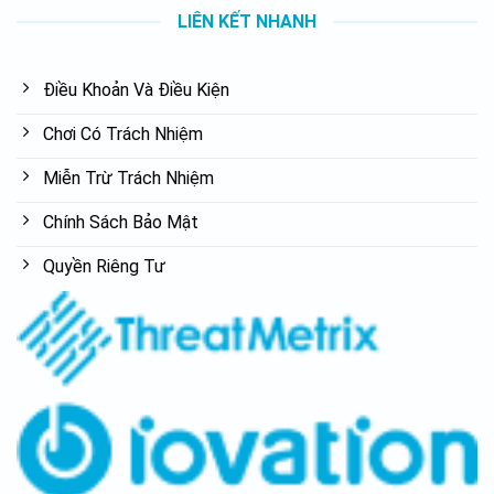
LIÊN KẾT NHANH
Điều Khoản Và Điều Kiện
Chơi Có Trách Nhiệm
Miễn Trừ Trách Nhiệm
Chính Sách Bảo Mật
Quyền Riêng Tư