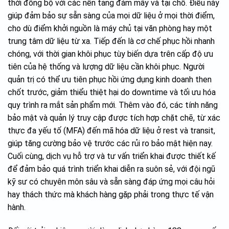
thời đồng bộ với các nền tảng đám mây và tại chỗ. Điều này
giúp đảm bảo sự sẵn sàng của mọi dữ liệu ở mọi thời điểm,
cho dù điểm khởi nguồn là máy chủ tại văn phòng hay một
trung tâm dữ liệu từ xa. Tiếp đến là cơ chế phục hồi nhanh
chóng, với thời gian khôi phục tùy biến dựa trên cấp độ ưu
tiên của hệ thống và lượng dữ liệu cần khôi phục. Người
quản trị có thể ưu tiên phục hồi ứng dụng kinh doanh then
chốt trước, giảm thiểu thiệt hại do downtime và tối ưu hóa
quy trình ra mắt sản phẩm mới. Thêm vào đó, các tính năng
bảo mật và quản lý truy cập được tích hợp chặt chẽ, từ xác
thực đa yếu tố (MFA) đến mã hóa dữ liệu ở rest và transit,
giúp tăng cường bảo vệ trước các rủi ro bảo mật hiện nay.
Cuối cùng, dịch vụ hỗ trợ và tư vấn triển khai được thiết kế
để đảm bảo quá trình triển khai diễn ra suôn sẻ, với đội ngũ
kỹ sư có chuyên môn sâu và sẵn sàng đáp ứng mọi câu hỏi
hay thách thức mà khách hàng gặp phải trong thực tế vận
hành.