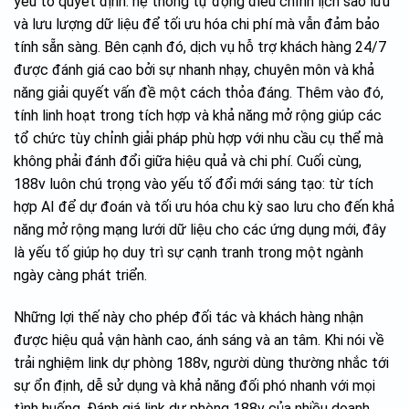
yếu tố quyết định: hệ thống tự động điều chỉnh lịch sao lưu
và lưu lượng dữ liệu để tối ưu hóa chi phí mà vẫn đảm bảo
tính sẵn sàng. Bên cạnh đó, dịch vụ hỗ trợ khách hàng 24/7
được đánh giá cao bởi sự nhanh nhạy, chuyên môn và khả
năng giải quyết vấn đề một cách thỏa đáng. Thêm vào đó,
tính linh hoạt trong tích hợp và khả năng mở rộng giúp các
tổ chức tùy chỉnh giải pháp phù hợp với nhu cầu cụ thể mà
không phải đánh đổi giữa hiệu quả và chi phí. Cuối cùng,
188v luôn chú trọng vào yếu tố đổi mới sáng tạo: từ tích
hợp AI để dự đoán và tối ưu hóa chu kỳ sao lưu cho đến khả
năng mở rộng mạng lưới dữ liệu cho các ứng dụng mới, đây
là yếu tố giúp họ duy trì sự cạnh tranh trong một ngành
ngày càng phát triển.
Những lợi thế này cho phép đối tác và khách hàng nhận
được hiệu quả vận hành cao, ánh sáng và an tâm. Khi nói về
trải nghiệm link dự phòng 188v, người dùng thường nhắc tới
sự ổn định, dễ sử dụng và khả năng đối phó nhanh với mọi
tình huống. Đánh giá link dự phòng 188v của nhiều doanh