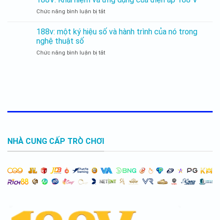
năng
ứng
của
Chức năng bình luận bị tắt
188V:
dụng
nó
Khái
và
niệm
triển
188v: một ký hiệu số và hành trình của nó trong
và
vọng
nghệ thuật số
ứng
Chức năng bình luận bị tắt
188v:
dụng
một
của
ký
điện
hiệu
áp
số
188
và
V
hành
trình
của
nó
trong
NHÀ CUNG CẤP TRÒ CHƠI
nghệ
thuật
số