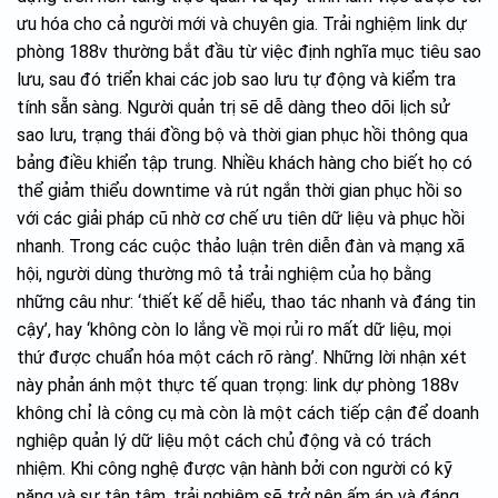
ưu hóa cho cả người mới và chuyên gia. Trải nghiệm link dự
phòng 188v thường bắt đầu từ việc định nghĩa mục tiêu sao
lưu, sau đó triển khai các job sao lưu tự động và kiểm tra
tính sẵn sàng. Người quản trị sẽ dễ dàng theo dõi lịch sử
sao lưu, trạng thái đồng bộ và thời gian phục hồi thông qua
bảng điều khiển tập trung. Nhiều khách hàng cho biết họ có
thể giảm thiểu downtime và rút ngắn thời gian phục hồi so
với các giải pháp cũ nhờ cơ chế ưu tiên dữ liệu và phục hồi
nhanh. Trong các cuộc thảo luận trên diễn đàn và mạng xã
hội, người dùng thường mô tả trải nghiệm của họ bằng
những câu như: ‘thiết kế dễ hiểu, thao tác nhanh và đáng tin
cậy’, hay ‘không còn lo lắng về mọi rủi ro mất dữ liệu, mọi
thứ được chuẩn hóa một cách rõ ràng’. Những lời nhận xét
này phản ánh một thực tế quan trọng: link dự phòng 188v
không chỉ là công cụ mà còn là một cách tiếp cận để doanh
nghiệp quản lý dữ liệu một cách chủ động và có trách
nhiệm. Khi công nghệ được vận hành bởi con người có kỹ
năng và sự tận tâm, trải nghiệm sẽ trở nên ấm áp và đáng