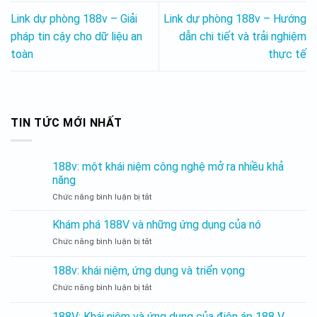
Link dự phòng 188v – Giải
Link dự phòng 188v – Hướng
pháp tin cậy cho dữ liệu an
dẫn chi tiết và trải nghiệm
toàn
thực tế
TIN TỨC MỚI NHẤT
188v: một khái niệm công nghệ mở ra nhiều khả
năng
Chức năng bình luận bị tắt
188v:
một
khái
Khám phá 188V và những ứng dụng của nó
niệm
Chức năng bình luận bị tắt
Khám
công
phá
nghệ
188V
188v: khái niệm, ứng dụng và triển vọng
mở
và
ra
Chức năng bình luận bị tắt
188v:
những
nhiều
khái
ứng
khả
niệm,
dụng
188V: Khái niệm và ứng dụng của điện áp 188 V