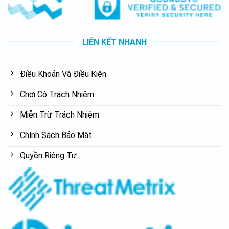
LIÊN KẾT NHANH
Điều Khoản Và Điều Kiện
Chơi Có Trách Nhiệm
Miễn Trừ Trách Nhiệm
Chính Sách Bảo Mật
Quyền Riêng Tư