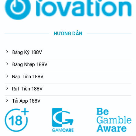
HƯỚNG DẪN
Đăng Ký 188V
Đăng Nhập 188V
Nạp Tiền 188V
Rút Tiền 188V
Tải App 188V