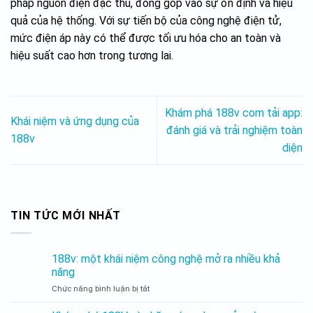
pháp nguồn điện đặc thù, đóng góp vào sự ổn định và hiệu
quả của hệ thống. Với sự tiến bộ của công nghệ điện tử,
mức điện áp này có thể được tối ưu hóa cho an toàn và
hiệu suất cao hơn trong tương lai.
Khám phá 188v com tải app:
Khái niệm và ứng dụng của
đánh giá và trải nghiệm toàn
188v
diện
TIN TỨC MỚI NHẤT
188v: một khái niệm công nghệ mở ra nhiều khả
năng
Chức năng bình luận bị tắt
188v:
một
khái