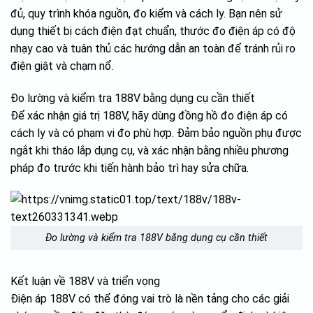
đủ, quy trình khóa nguồn, đo kiểm và cách ly. Bạn nên sử
dụng thiết bị cách điện đạt chuẩn, thước đo điện áp có độ
nhạy cao và tuân thủ các hướng dẫn an toàn để tránh rủi ro
điện giật và chạm nổ.
Đo lường và kiểm tra 188V bằng dụng cụ cần thiết
Để xác nhận giá trị 188V, hãy dùng đồng hồ đo điện áp có
cách ly và có phạm vi đo phù hợp. Đảm bảo nguồn phụ được
ngắt khi tháo lắp dụng cụ, và xác nhận bằng nhiều phương
pháp đo trước khi tiến hành bảo trì hay sửa chữa.
Đo lường và kiểm tra 188V bằng dụng cụ cần thiết
Kết luận về 188V và triển vọng
Điện áp 188V có thể đóng vai trò là nền tảng cho các giải