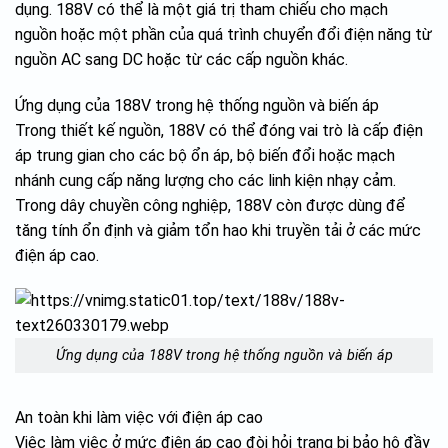
dụng. 188V có thể là một giá trị tham chiếu cho mạch
nguồn hoặc một phần của quá trình chuyển đổi điện năng từ
nguồn AC sang DC hoặc từ các cấp nguồn khác.
Ứng dụng của 188V trong hệ thống nguồn và biến áp
Trong thiết kế nguồn, 188V có thể đóng vai trò là cấp điện
áp trung gian cho các bộ ổn áp, bộ biến đổi hoặc mạch
nhánh cung cấp năng lượng cho các linh kiện nhạy cảm.
Trong dây chuyền công nghiệp, 188V còn được dùng để
tăng tính ổn định và giảm tổn hao khi truyền tải ở các mức
điện áp cao.
Ứng dụng của 188V trong hệ thống nguồn và biến áp
An toàn khi làm việc với điện áp cao
Việc làm việc ở mức điện áp cao đòi hỏi trang bị bảo hộ đầy