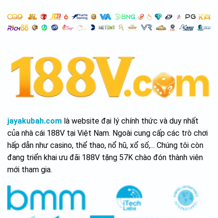
số
jayakubah.com
là website đại lý chính thức và duy nhất
của nhà cái 188V tại Việt Nam. Ngoài cung cấp các trò chơi
hấp dẫn như casino, thể thao, nổ hũ, xổ số,... Chúng tôi còn
đang triển khai ưu đãi 188V tặng 57K chào đón thành viên
mới tham gia.