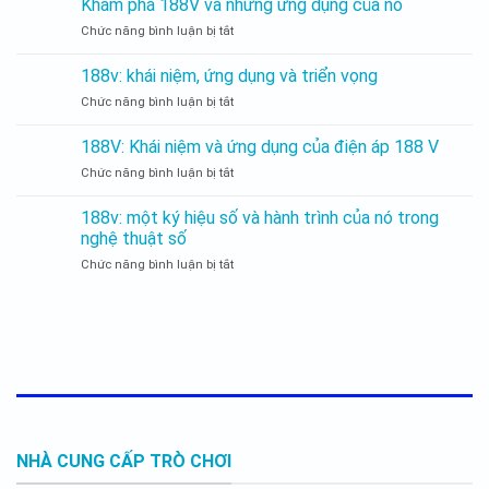
Khám phá 188V và những ứng dụng của nó
niệm
Chức năng bình luận bị tắt
Khám
công
phá
nghệ
188V
188v: khái niệm, ứng dụng và triển vọng
mở
và
ra
Chức năng bình luận bị tắt
188v:
những
nhiều
khái
ứng
khả
niệm,
dụng
188V: Khái niệm và ứng dụng của điện áp 188 V
năng
ứng
của
Chức năng bình luận bị tắt
188V:
dụng
nó
Khái
và
niệm
triển
188v: một ký hiệu số và hành trình của nó trong
và
vọng
nghệ thuật số
ứng
Chức năng bình luận bị tắt
188v:
dụng
một
của
ký
điện
hiệu
áp
số
188
và
V
hành
trình
của
nó
trong
NHÀ CUNG CẤP TRÒ CHƠI
nghệ
thuật