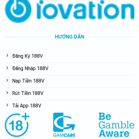
HƯỚNG DẪN
Đăng Ký 188V
Đăng Nhập 188V
Nạp Tiền 188V
Rút Tiền 188V
Tải App 188V