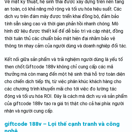
Về mặt kỹ thuật, hệ sinh thái được xây dựng trên nền tảng
an toàn, có khả năng mở rộng và tối ưu hóa hiệu suất. Các
dịch vụ trên đám mây được triển khai đồng bộ, đảm bảo
tính sẵn sàng cao và thời gian phản hồi nhanh chóng. Mô
hình dữ liệu được thiết kế để dễ bảo trì và cập nhật, đồng
thời tuân thủ các chuẩn bảo mật hiện đại nhằm bảo vệ
thông tin nhạy cảm của người dùng và doanh nghiệp đối tác.
Kết nối giữa sản phẩm và trải nghiệm người dùng là yếu tố
then chốt.Giftcode 188v không chỉ cung cấp các mã
thưởng mà còn mang đến một hệ sinh thái hỗ trợ toàn diện
cho chiến dịch tiếp thị, từ việc phân khúc khách hàng cho
các chương trình khuyến mãi cho tới việc đo lường tác
động và tối ưu hóa ROI. Đây là cách mà dịch vụ và sản phẩm
của giftcode 188v tạo ra giá trị thật cho cả hai phía: người
nhận và người cung cấp.
giftcode 188v – Lợi thế cạnh tranh và công
nghệ