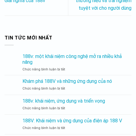
Giải nghĩa của 188v
thương hiệu và trải nghiệm
tuyệt vời cho người dùng
TIN TỨC MỚI NHẤT
188v: một khái niệm công nghệ mở ra nhiều khả
năng
Chức năng bình luận bị tắt
188v:
một
khái
Khám phá 188V và những ứng dụng của nó
niệm
Chức năng bình luận bị tắt
Khám
công
phá
nghệ
188V
188v: khái niệm, ứng dụng và triển vọng
mở
và
ra
Chức năng bình luận bị tắt
188v:
những
nhiều
khái
ứng
khả
niệm,
dụng
188V: Khái niệm và ứng dụng của điện áp 188 V
năng
ứng
của
Chức năng bình luận bị tắt
188V:
dụng
nó
Khái
và