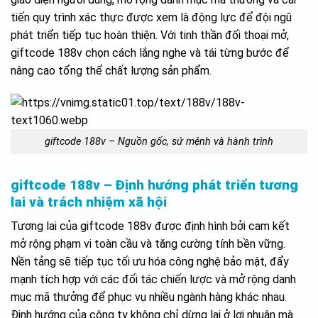
tiến quy trình xác thực được xem là động lực để đội ngũ
phát triển tiếp tục hoàn thiện. Với tinh thần đối thoại mở,
giftcode 188v chọn cách lắng nghe và tái từng bước để
nâng cao tổng thể chất lượng sản phẩm.
giftcode 188v – Nguồn gốc, sứ mệnh và hành trình
giftcode 188v – Định hướng phát triển tương
lai và trách nhiệm xã hội
Tương lai của giftcode 188v được định hình bởi cam kết
mở rộng phạm vi toàn cầu và tăng cường tính bền vững.
Nền tảng sẽ tiếp tục tối ưu hóa công nghệ bảo mật, đẩy
mạnh tích hợp với các đối tác chiến lược và mở rộng danh
mục mã thưởng để phục vụ nhiều ngành hàng khác nhau.
Định hướng của công ty không chỉ dừng lại ở lợi nhuận mà