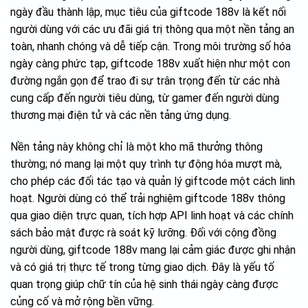
ngày đầu thành lập, mục tiêu của giftcode 188v là kết nối
người dùng với các ưu đãi giá trị thông qua một nền tảng an
toàn, nhanh chóng và dễ tiếp cận. Trong môi trường số hóa
ngày càng phức tạp, giftcode 188v xuất hiện như một con
đường ngắn gọn để trao đi sự trân trọng đến từ các nhà
cung cấp đến người tiêu dùng, từ gamer đến người dùng
thương mại điện tử và các nền tảng ứng dụng.
Nền tảng này không chỉ là một kho mã thưởng thông
thường; nó mang lại một quy trình tự động hóa mượt mà,
cho phép các đối tác tạo và quản lý giftcode một cách linh
hoạt. Người dùng có thể trải nghiệm giftcode 188v thông
qua giao diện trực quan, tích hợp API linh hoạt và các chính
sách bảo mật được rà soát kỹ lưỡng. Đối với cộng đồng
người dùng, giftcode 188v mang lại cảm giác được ghi nhận
và có giá trị thực tế trong từng giao dịch. Đây là yếu tố
quan trọng giúp chữ tín của hệ sinh thái ngày càng được
củng cố và mở rộng bền vững.