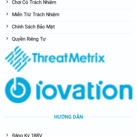
Chơi Có Trách Nhiệm
Miễn Trừ Trách Nhiệm
Chính Sách Bảo Mật
Quyền Riêng Tư
HƯỚNG DẪN
Đăng Ký 188V