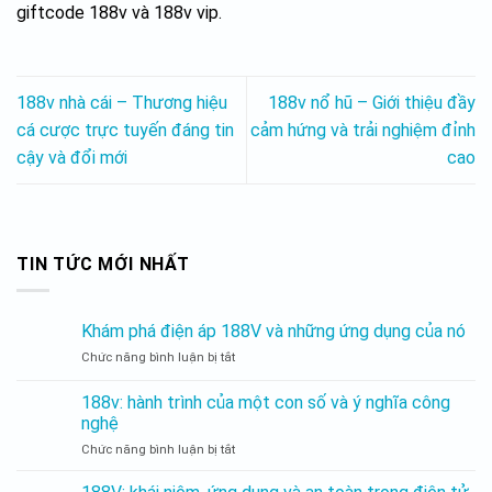
giftcode 188v và 188v vip.
188v nhà cái – Thương hiệu
188v nổ hũ – Giới thiệu đầy
cá cược trực tuyến đáng tin
cảm hứng và trải nghiệm đỉnh
cậy và đổi mới
cao
TIN TỨC MỚI NHẤT
Khám phá điện áp 188V và những ứng dụng của nó
Chức năng bình luận bị tắt
Khám
phá
điện
188v: hành trình của một con số và ý nghĩa công
áp
nghệ
188V
Chức năng bình luận bị tắt
188v:
và
hành
những
trình
ứng