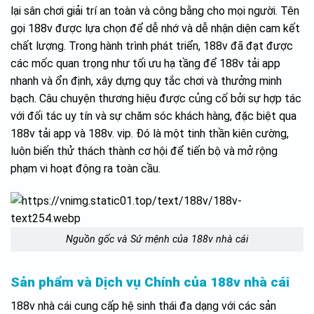
lại sân chơi giải trí an toàn và công bằng cho mọi người. Tên
gọi 188v được lựa chọn để dễ nhớ và dễ nhận diện cam kết
chất lượng. Trong hành trình phát triển, 188v đã đạt được
các mốc quan trọng như tối ưu hạ tầng để 188v tải app
nhanh và ổn định, xây dựng quy tắc chơi và thưởng minh
bạch. Câu chuyện thương hiệu được củng cố bởi sự hợp tác
với đối tác uy tín và sự chăm sóc khách hàng, đặc biệt qua
188v tải app và 188v. vip. Đó là một tinh thần kiên cường,
luôn biến thử thách thành cơ hội để tiến bộ và mở rộng
phạm vi hoạt động ra toàn cầu.
Nguồn gốc và Sứ mệnh của 188v nhà cái
Sản phẩm và Dịch vụ Chính của 188v nhà cái
188v nhà cái cung cấp hệ sinh thái đa dạng với các sản