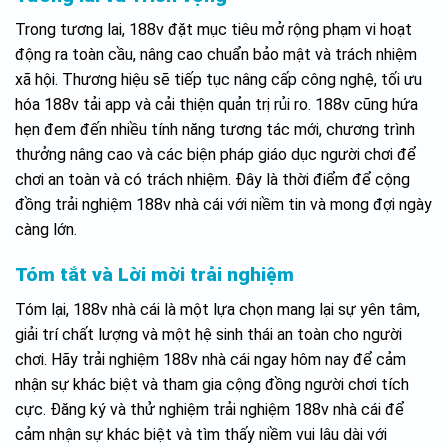
Trong tương lai, 188v đặt mục tiêu mở rộng phạm vi hoạt
động ra toàn cầu, nâng cao chuẩn bảo mật và trách nhiệm
xã hội. Thương hiệu sẽ tiếp tục nâng cấp công nghệ, tối ưu
hóa 188v tải app và cải thiện quản trị rủi ro. 188v cũng hứa
hẹn đem đến nhiều tính năng tương tác mới, chương trình
thưởng nâng cao và các biện pháp giáo dục người chơi để
chơi an toàn và có trách nhiệm. Đây là thời điểm để cộng
đồng trải nghiệm 188v nhà cái với niềm tin và mong đợi ngày
càng lớn.
Tóm tắt và Lời mời trải nghiệm
Tóm lại, 188v nhà cái là một lựa chọn mang lại sự yên tâm,
giải trí chất lượng và một hệ sinh thái an toàn cho người
chơi. Hãy trải nghiệm 188v nhà cái ngay hôm nay để cảm
nhận sự khác biệt và tham gia cộng đồng người chơi tích
cực. Đăng ký và thử nghiệm trải nghiệm 188v nhà cái để
cảm nhận sự khác biệt và tìm thấy niềm vui lâu dài với