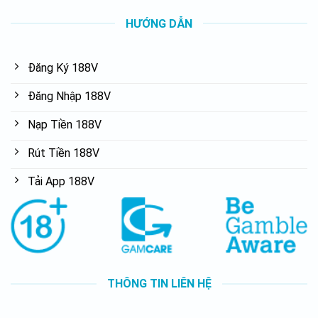
HƯỚNG DẪN
Đăng Ký 188V
Đăng Nhập 188V
Nạp Tiền 188V
Rút Tiền 188V
Tải App 188V
THÔNG TIN LIÊN HỆ