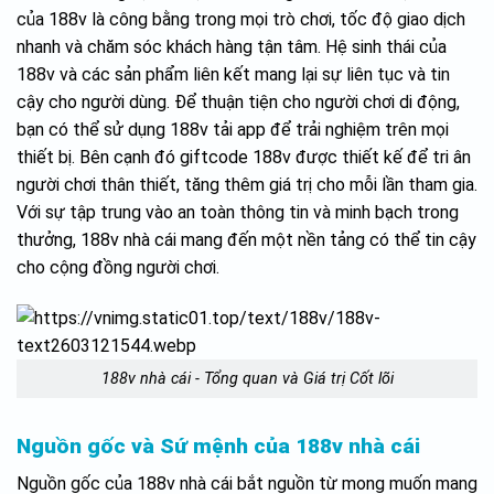
của 188v là công bằng trong mọi trò chơi, tốc độ giao dịch
nhanh và chăm sóc khách hàng tận tâm. Hệ sinh thái của
188v và các sản phẩm liên kết mang lại sự liên tục và tin
cậy cho người dùng. Để thuận tiện cho người chơi di động,
bạn có thể sử dụng 188v tải app để trải nghiệm trên mọi
thiết bị. Bên cạnh đó giftcode 188v được thiết kế để tri ân
người chơi thân thiết, tăng thêm giá trị cho mỗi lần tham gia.
Với sự tập trung vào an toàn thông tin và minh bạch trong
thưởng, 188v nhà cái mang đến một nền tảng có thể tin cậy
cho cộng đồng người chơi.
188v nhà cái - Tổng quan và Giá trị Cốt lõi
Nguồn gốc và Sứ mệnh của 188v nhà cái
Nguồn gốc của 188v nhà cái bắt nguồn từ mong muốn mang