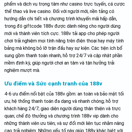
phẩm và dịch vụ trọng tâm như casino trực tuyến, cá cược
thể thao và live casino. Đối với người mới, nền tảng có
hướng dẫn chi tiết và chương trình khuyến mãi hấp dẫn,
trong đó giftcode 188v được dành riêng cho người dùng
mới và thành viên tích cực. 188v tải app cho phép người
chơi trải nghiệm mọi tính năng trên điện thoại hay máy tính
bảng mà không bỏ lỡ trận đấu hay sự kiện. Các tiện ích bổ
sung gồm thanh toán nhanh, hỗ trợ 24/7 và cập nhật phần
mềm định kỳ, giúp người chơi an tâm và tận hưởng trải
nghiệm mượt mà.
Ưu điểm và Sức cạnh tranh của 188v
4-6 ưu điểm nổi bật của 188v gồm: an toàn và bảo mật tối
ưu; hệ thống thanh toán đa dạng và nhanh chóng; hỗ trợ
khách hàng 24/7; giao diện người dùng thân thiện và trực
quan; chế độ thưởng và chương trình 188v vip dành cho
những thành viên ưu tiên; và sự đổi mới liên tục nhằm nâng
cao trải nghiệm. Những yếu tố này giúp 188v khác biệt với