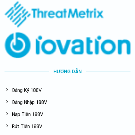
HƯỚNG DẪN
Đăng Ký 188V
Đăng Nhập 188V
Nạp Tiền 188V
Rút Tiền 188V