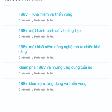
188V – Khái niệm và triển vọng
Chức năng bình luận bị tắt
188V
–
Khái
188v: một hành trình số và sáng tạo
niệm
Chức năng bình luận bị tắt
188v:
và
một
triển
hành
vọng
188v: một khái niệm công nghệ mở ra nhiều khả
trình
năng
số
Chức năng bình luận bị tắt
188v:
và
một
sáng
khái
tạo
Khám phá 188V và những ứng dụng của nó
niệm
Chức năng bình luận bị tắt
Khám
công
phá
nghệ
188V
188v: khái niệm, ứng dụng và triển vọng
mở
và
ra
Chức năng bình luận bị tắt
188v:
những
nhiều
khái
ứng
khả
niệm,
dụng
năng
ứng
của
dụng
nó
và