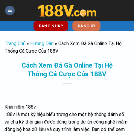
Skip
to
content
ĐĂNG NHẬP
ĐĂNG KÝ
Trang Chủ
»
Hướng Dẫn
»
Cách Xem Đá Gà Online Tại Hệ
Thống Cá Cược Của 188V
Cách Xem Đá Gà Online Tại Hệ
Thống Cá Cược Của 188V
Khái niệm 188v
188v là một ký hiệu biểu trưng cho một hệ thống đánh số
và chu kỳ thời gian được dùng trong dự án công nghệ nhằm
đồng bộ hóa dữ liệu và quy trình làm việc. Bạn có thể xem