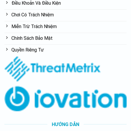
Điều Khoản Và Điều Kiện
Chơi Có Trách Nhiệm
Miễn Trừ Trách Nhiệm
Chính Sách Bảo Mật
Quyền Riêng Tư
HƯỚNG DẪN