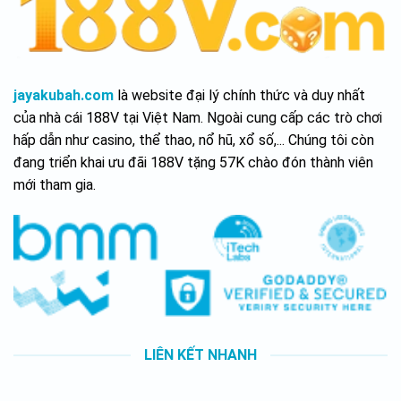
jayakubah.com
là website đại lý chính thức và duy nhất
của nhà cái 188V tại Việt Nam. Ngoài cung cấp các trò chơi
hấp dẫn như casino, thể thao, nổ hũ, xổ số,... Chúng tôi còn
đang triển khai ưu đãi 188V tặng 57K chào đón thành viên
mới tham gia.
LIÊN KẾT NHANH