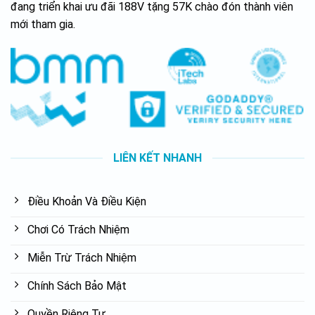
đang triển khai ưu đãi 188V tặng 57K chào đón thành viên
mới tham gia.
LIÊN KẾT NHANH
Điều Khoản Và Điều Kiện
Chơi Có Trách Nhiệm
Miễn Trừ Trách Nhiệm
Chính Sách Bảo Mật
Quyền Riêng Tư