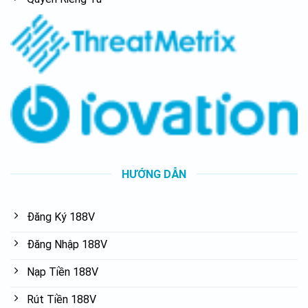
HƯỚNG DẪN
Đăng Ký 188V
Đăng Nhập 188V
Nạp Tiền 188V
Rút Tiền 188V