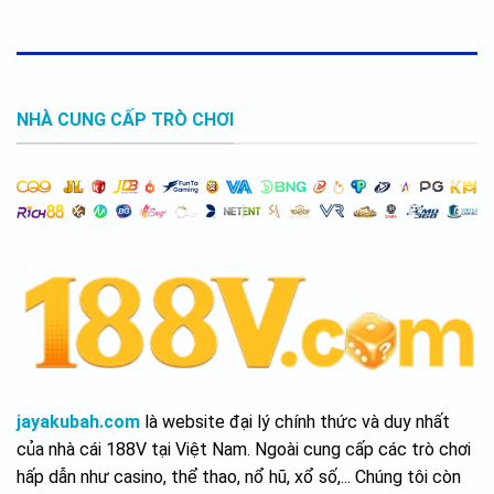
động
nó
của
trong
điện
nghệ
áp
thuật
cao
số
NHÀ CUNG CẤP TRÒ CHƠI
jayakubah.com
là website đại lý chính thức và duy nhất
của nhà cái 188V tại Việt Nam. Ngoài cung cấp các trò chơi
hấp dẫn như casino, thể thao, nổ hũ, xổ số,... Chúng tôi còn