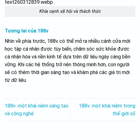
Khía cạnh xã hội và thách thức
Tương lai của 188v
Nhìn về phía trước, 188v có thể mở ra nhiều cánh cửa mới:
học tập cá nhân được tùy biến, chăm sóc sức khỏe được
cá nhân hóa và nền kinh tế dựa trên dữ liệu ngày càng bền
vững. Khi các hệ thống trở nên thông minh hơn, con người
sẽ có thêm thời gian sáng tạo và khám phá các giá trị mới
từ dữ liệu.
188v: một khái niệm sáng tạo
188v: một khái niệm trong
và công nghệ
thế giới số