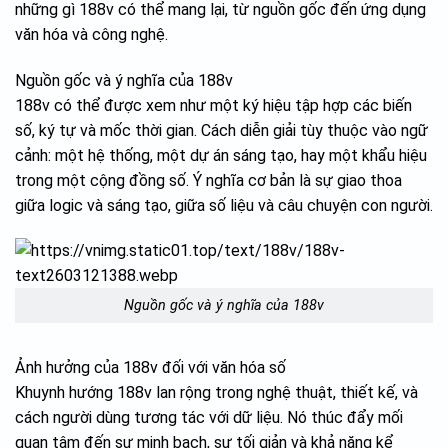
những gì 188v có thể mang lại, từ nguồn gốc đến ứng dụng
văn hóa và công nghệ.
Nguồn gốc và ý nghĩa của 188v
188v có thể được xem như một ký hiệu tập hợp các biến
số, ký tự và mốc thời gian. Cách diễn giải tùy thuộc vào ngữ
cảnh: một hệ thống, một dự án sáng tạo, hay một khẩu hiệu
trong một cộng đồng số. Ý nghĩa cơ bản là sự giao thoa
giữa logic và sáng tạo, giữa số liệu và câu chuyện con người.
Nguồn gốc và ý nghĩa của 188v
Ảnh hưởng của 188v đối với văn hóa số
Khuynh hướng 188v lan rộng trong nghệ thuật, thiết kế, và
cách người dùng tương tác với dữ liệu. Nó thúc đẩy mối
quan tâm đến sự minh bạch, sự tối giản và khả năng kể