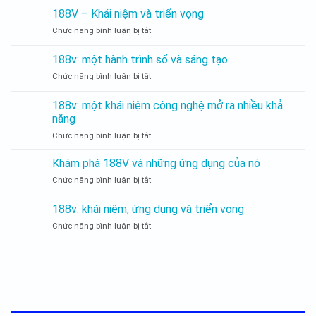
188V – Khái niệm và triển vọng
Chức năng bình luận bị tắt
188V
–
Khái
188v: một hành trình số và sáng tạo
niệm
Chức năng bình luận bị tắt
188v:
và
một
triển
hành
vọng
188v: một khái niệm công nghệ mở ra nhiều khả
trình
năng
số
Chức năng bình luận bị tắt
188v:
và
một
sáng
khái
tạo
Khám phá 188V và những ứng dụng của nó
niệm
Chức năng bình luận bị tắt
Khám
công
phá
nghệ
188V
188v: khái niệm, ứng dụng và triển vọng
mở
và
ra
Chức năng bình luận bị tắt
188v:
những
nhiều
khái
ứng
khả
niệm,
dụng
năng
ứng
của
dụng
nó
và
triển
vọng