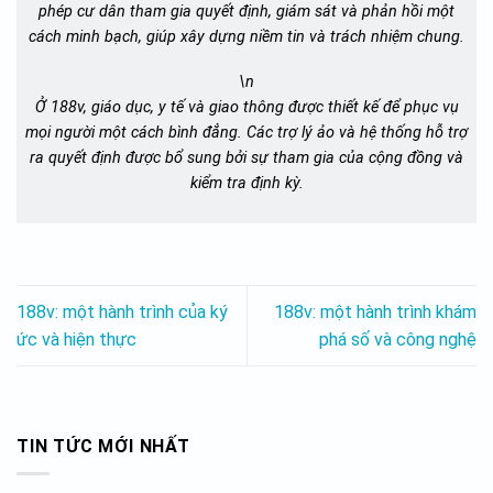
phép cư dân tham gia quyết định, giám sát và phản hồi một
cách minh bạch, giúp xây dựng niềm tin và trách nhiệm chung.
\n
Ở 188v, giáo dục, y tế và giao thông được thiết kế để phục vụ
mọi người một cách bình đẳng. Các trợ lý ảo và hệ thống hỗ trợ
ra quyết định được bổ sung bởi sự tham gia của cộng đồng và
kiểm tra định kỳ.
188v: một hành trình của ký
188v: một hành trình khám
ức và hiện thực
phá số và công nghệ
TIN TỨC MỚI NHẤT