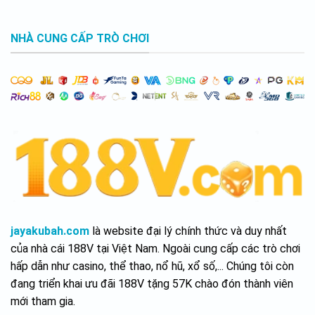
NHÀ CUNG CẤP TRÒ CHƠI
jayakubah.com
là website đại lý chính thức và duy nhất
của nhà cái 188V tại Việt Nam. Ngoài cung cấp các trò chơi
hấp dẫn như casino, thể thao, nổ hũ, xổ số,... Chúng tôi còn
đang triển khai ưu đãi 188V tặng 57K chào đón thành viên
mới tham gia.