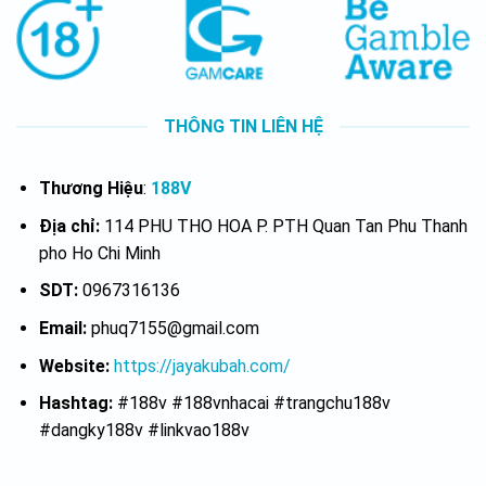
THÔNG TIN LIÊN HỆ
Thương Hiệu
:
188V
Địa chỉ:
114 PHU THO HOA P. PTH Quan Tan Phu Thanh
pho Ho Chi Minh
SDT:
0967316136
Email:
phuq7155@gmail.com
Website:
https://jayakubah.com/
Hashtag:
#188v #188vnhacai #trangchu188v
#dangky188v #linkvao188v