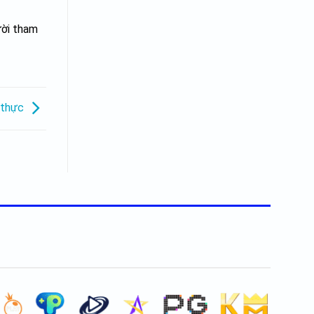
ười tham
 thực