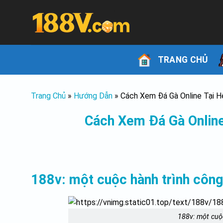
Skip
to
content
TRANG CHỦ
Trang Chủ
»
Hướng Dẫn
»
Cách Xem Đá Gà Online Tại 
Cách Xem Đá Gà Onlin
188v: một cuộc hành trình công
188v: một cuộ