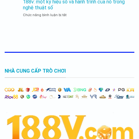
triển
188v: một ký hiệu số và hành trình của nó trong
và
vọng
nghệ thuật số
ứng
Chức năng bình luận bị tắt
188v:
dụng
một
của
ký
điện
hiệu
áp
số
188
và
V
hành
trình
của
nó
trong
NHÀ CUNG CẤP TRÒ CHƠI
nghệ
thuật
số