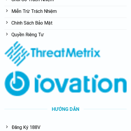
Miễn Trừ Trách Nhiệm
Chính Sách Bảo Mật
Quyền Riêng Tư
HƯỚNG DẪN
Đăng Ký 188V