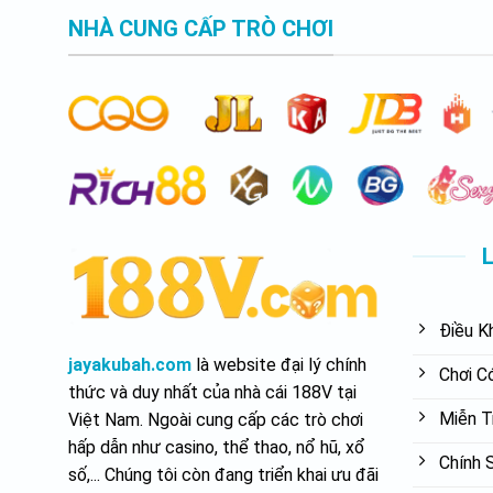
NHÀ CUNG CẤP TRÒ CHƠI
Điều K
jayakubah.com
là website đại lý chính
Chơi C
thức và duy nhất của nhà cái 188V tại
Miễn T
Việt Nam. Ngoài cung cấp các trò chơi
hấp dẫn như casino, thể thao, nổ hũ, xổ
Chính 
số,... Chúng tôi còn đang triển khai ưu đãi