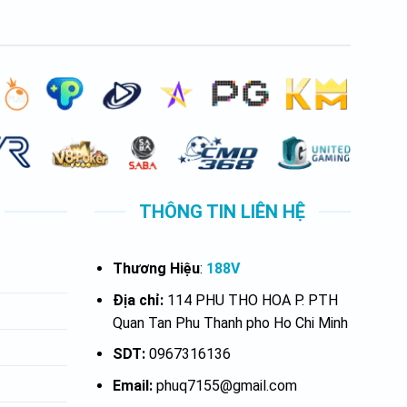
THÔNG TIN LIÊN HỆ
Thương Hiệu
:
188V
Địa chỉ:
114 PHU THO HOA P. PTH
Quan Tan Phu Thanh pho Ho Chi Minh
SDT:
0967316136
Email:
phuq7155@gmail.com