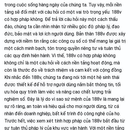
trong cuộc sống hàng ngày của chúng ta. Tuy vậy, mỗi nền
tảng sẽ đối mặt với câu hỏi có một vai trò trọng yếu: 188v
có hợp pháp không. Để trả lời câu hỏi này một cách thấu
đáo, chúng ta cần nhìn nhận từ nhiều góc độ: pháp lý, đạo
đức, bảo mật và lợi ích người dùng. Bản thân 188v được xây
dựng với niềm tin rằng các công cụ số có thể mang lại giá trị
một cách minh bạch, tôn trọng quyền riêng tư và tuân thủ
các quy định hiện hành. Vì thế, 188v có hợp pháp không
không chỉ là một câu hỏi về cách nền tảng hoạt động, mà
còn là thước đo về trách nhiệm và cam kết với cộng đồng.
Khi nhắc đến 188v, chúng ta đang nói tới một hệ sinh thái
được thiết kế để hỗ trợ người dùng nắm bắt thông tin, tối
ưu hóa quy trình làm việc và nâng cao chất lượng trải
nghiệm số. Đây là lý do vì sao sứ mệnh của 188v là mang lại
sự rõ ràng, an toàn và hiệu quả cho mọi người dùng, từ cá
nhân đến doanh nghiệp, bất kể trình độ công nghệ của họ.
Trước hết, việc xem xét tính hợp pháp của 188v bắt đầu từ
sự tuân thủ pháp lý của khu vực vận hành. Với một nền tảng