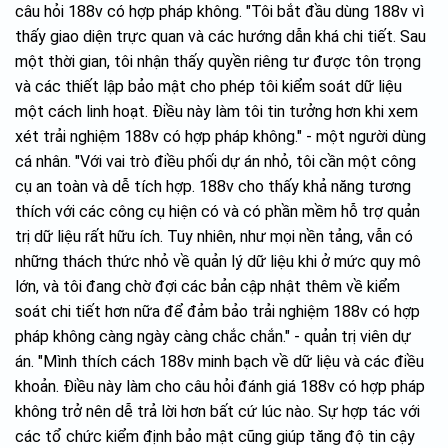
câu hỏi 188v có hợp pháp không. "Tôi bắt đầu dùng 188v vì
thấy giao diện trực quan và các hướng dẫn khá chi tiết. Sau
một thời gian, tôi nhận thấy quyền riêng tư được tôn trọng
và các thiết lập bảo mật cho phép tôi kiểm soát dữ liệu
một cách linh hoạt. Điều này làm tôi tin tưởng hơn khi xem
xét trải nghiệm 188v có hợp pháp không." - một người dùng
cá nhân. "Với vai trò điều phối dự án nhỏ, tôi cần một công
cụ an toàn và dễ tích hợp. 188v cho thấy khả năng tương
thích với các công cụ hiện có và có phần mềm hỗ trợ quản
trị dữ liệu rất hữu ích. Tuy nhiên, như mọi nền tảng, vẫn có
những thách thức nhỏ về quản lý dữ liệu khi ở mức quy mô
lớn, và tôi đang chờ đợi các bản cập nhật thêm về kiểm
soát chi tiết hơn nữa để đảm bảo trải nghiệm 188v có hợp
pháp không càng ngày càng chắc chắn." - quản trị viên dự
án. "Mình thích cách 188v minh bạch về dữ liệu và các điều
khoản. Điều này làm cho câu hỏi đánh giá 188v có hợp pháp
không trở nên dễ trả lời hơn bất cứ lúc nào. Sự hợp tác với
các tổ chức kiểm định bảo mật cũng giúp tăng độ tin cậy