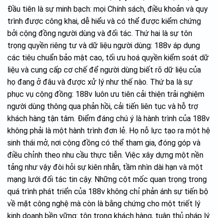
Đầu tiên là sự minh bạch: mọi Chính sách, điều khoản và quy
trình được công khai, dễ hiểu và có thể được kiểm chứng
bởi cộng đồng người dùng và đối tác. Thứ hai là sự tôn
trọng quyền riêng tư và dữ liệu người dùng: 188v áp dụng
các tiêu chuẩn bảo mật cao, tối ưu hoá quyền kiểm soát dữ
liệu và cung cấp cơ chế để người dùng biết rõ dữ liệu của
họ đang ở đâu và được xử lý như thế nào. Thứ ba là sự
phục vụ cộng đồng: 188v luôn ưu tiên cải thiện trải nghiệm
người dùng thông qua phản hồi, cải tiến liên tục và hỗ trợ
khách hàng tận tâm. Điểm đáng chú ý là hành trình của 188v
không phải là một hành trình đơn lẻ. Họ nỗ lực tạo ra một hệ
sinh thái mở, nơi cộng đồng có thể tham gia, đóng góp và
điều chỉnh theo nhu cầu thực tiễn. Việc xây dựng một nền
tảng như vậy đòi hỏi sự kiên nhẫn, tầm nhìn dài hạn và một
mạng lưới đối tác tin cậy. Những cột mốc quan trọng trong
quá trình phát triển của 188v không chỉ phản ánh sự tiến bộ
về mặt công nghệ mà còn là bằng chứng cho một triết lý
kinh doanh bền vững: tôn trọng khách hàng, tuân thủ pháp lý