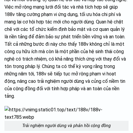
Việc mở rộng mạng lưới đối tác và nhà tích hợp sẽ giúp
188v tăng cường phạm vi ứng dụng, tối ưu hóa chi phí và
mang lại cơ hội hợp tác mới cho người dùng. Quan hệ chặt
chẽ với các tổ chức kiểm định bảo mật và cơ quan quản lý
là nền tảng để đảm bảo sự phát triển bền vững và an toàn.
Tất cả những bước đi này cho thấy 188v không chỉ là một
công cụ hữu ích mà còn là một phần của hệ sinh thái công
nghệ có trách nhiệm, có khả năng thích ứng với thay đổi và
tôn trọng pháp lý. Chúng ta có thể kỳ vọng rằng trong
những năm tới, 188v sẽ tiếp tục mở rộng phạm vi hoạt
động, nâng cao trải nghiệm người dùng và củng cố niềm tin
của cộng đồng đối với tính hợp pháp và an toàn của nền
tảng.
Trải nghiệm người dùng và phản hồi cộng đồng