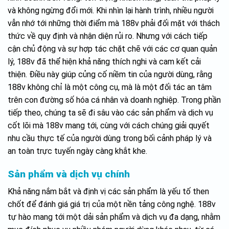
và không ngừng đổi mới. Khi nhìn lại hành trình, nhiều người
vẫn nhớ tới những thời điểm mà 188v phải đối mặt với thách
thức về quy định và nhận diện rủi ro. Nhưng với cách tiếp
cận chủ động và sự hợp tác chặt chẽ với các cơ quan quản
lý, 188v đã thể hiện khả năng thích nghi và cam kết cải
thiện. Điều này giúp củng cố niềm tin của người dùng, rằng
188v không chỉ là một công cụ, mà là một đối tác an tâm
trên con đường số hóa cá nhân và doanh nghiệp. Trong phần
tiếp theo, chúng ta sẽ đi sâu vào các sản phẩm và dịch vụ
cốt lõi mà 188v mang tới, cùng với cách chúng giải quyết
nhu cầu thực tế của người dùng trong bối cảnh pháp lý và
an toàn trực tuyến ngày càng khắt khe.
Sản phẩm và dịch vụ chính
Khả năng nắm bắt và định vị các sản phẩm là yếu tố then
chốt để đánh giá giá trị của một nền tảng công nghệ. 188v
tự hào mang tới một dải sản phẩm và dịch vụ đa dạng, nhằm