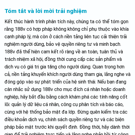
Tóm tắt và lời mời trải nghiệm
Kết thúc hành trình phân tích này, chúng ta có thể tóm gọn
rằng 188v có hợp pháp không không chỉ phụ thuộc vào khía
cạnh pháp lý, mà còn ở cách nền tảng liên tục cải thiện trải
nghiệm người dùng, bảo vệ quyền riêng tư và minh bạch.
188v đã thể hiện cam kết rõ ràng về an toàn, tuân thủ và
trách nhiệm xã hội, đồng thời cung cấp các sản phẩm và
dịch vụ có giá trị gia tăng cho người dùng. Quan trọng hơn
cả, nền tảng khuyến khích người dùng tham gia, lắng nghe và
đóng góp vào sự phát triển của hệ sinh thái. Nếu bạn đang
cân nhắc sử dụng 188v cho mục đích cá nhân hoặc doanh
nghiệp, hãy bắt đầu bằng cách khám phá các tính năng cốt
lõi: quản lý dữ liệu cá nhân, công cụ phân tích và báo cáo,
cùng với hệ thống bảo mật đa lớp. Đừng quên kiểm tra các
điều khoản dịch vụ, chính sách quyền riêng tư và các biện
pháp bảo mật trước khi quyết định. Đồng thời, hãy dành thời
gian để trải nghiệm trực tiếp và lắng nghe phản hồi từ cộng