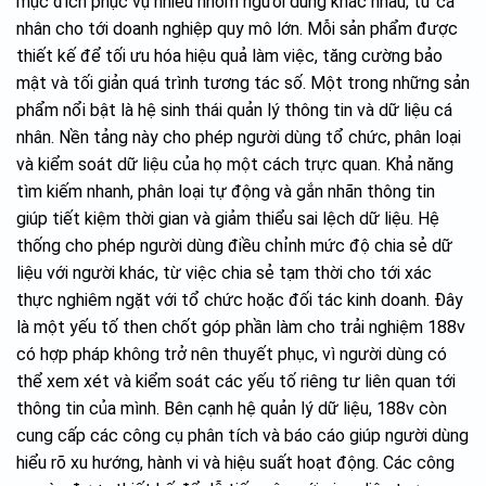
mục đích phục vụ nhiều nhóm người dùng khác nhau, từ cá
nhân cho tới doanh nghiệp quy mô lớn. Mỗi sản phẩm được
thiết kế để tối ưu hóa hiệu quả làm việc, tăng cường bảo
mật và tối giản quá trình tương tác số. Một trong những sản
phẩm nổi bật là hệ sinh thái quản lý thông tin và dữ liệu cá
nhân. Nền tảng này cho phép người dùng tổ chức, phân loại
và kiểm soát dữ liệu của họ một cách trực quan. Khả năng
tìm kiếm nhanh, phân loại tự động và gắn nhãn thông tin
giúp tiết kiệm thời gian và giảm thiểu sai lệch dữ liệu. Hệ
thống cho phép người dùng điều chỉnh mức độ chia sẻ dữ
liệu với người khác, từ việc chia sẻ tạm thời cho tới xác
thực nghiêm ngặt với tổ chức hoặc đối tác kinh doanh. Đây
là một yếu tố then chốt góp phần làm cho trải nghiệm 188v
có hợp pháp không trở nên thuyết phục, vì người dùng có
thể xem xét và kiểm soát các yếu tố riêng tư liên quan tới
thông tin của mình. Bên cạnh hệ quản lý dữ liệu, 188v còn
cung cấp các công cụ phân tích và báo cáo giúp người dùng
hiểu rõ xu hướng, hành vi và hiệu suất hoạt động. Các công