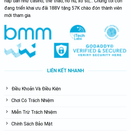
hấp dẫn như casino, thể thao, nổ hũ, xổ số,... Chúng tôi còn
đang triển khai ưu đãi 188V tặng 57K chào đón thành viên
mới tham gia.
LIÊN KẾT NHANH
Điều Khoản Và Điều Kiện
Chơi Có Trách Nhiệm
Miễn Trừ Trách Nhiệm
Chính Sách Bảo Mật