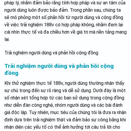
pháp lý, nhằm đảm bảo rằng tính hợp pháp và sự an tâm của
người dùng luôn được bảo đảm. Trong phần sau, chúng ta
sẽ mô phỏng một số phản hồi từ người dùng và cộng đồng
về việc trải nghiệm 188v có hợp pháp không, nhằm đem lại
cái nhìn thực tế và đa chiều hơn về giá trị mà nền tảng mang
lại.
Trải nghiệm người dùng và phản hồi cộng đồng
Trải nghiệm người dùng và phản hồi cộng
đồng
Khi thử nghiệm thực tế 188v, người dùng thường nhận thấy
sự chú trọng đến sự rõ ràng và dễ sử dụng. Dưới đây là một
số nhận xét tổng hợp từ các bạn sử dụng trong cộng đồng
như diễn đàn công nghệ, nhóm người dùng và các bài đánh
giá độc lập. Tuy nhiên, mục tiêu của chúng tôi là đưa ra nhận
định dựa trên trải nghiệm thật và đảm bảo sự công bằng khi
nhận diện các yếu tố có thể ảnh hưởng tới câu trả lời cho