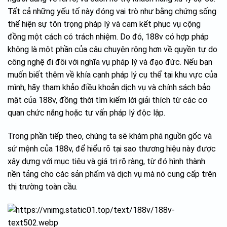
Tất cả những yếu tố này đóng vai trò như bằng chứng sống
thể hiện sự tôn trọng pháp lý và cam kết phục vụ cộng
đồng một cách có trách nhiệm. Do đó, 188v có hợp pháp
không là một phần của câu chuyện rộng hơn về quyền tự do
công nghệ đi đôi với nghĩa vụ pháp lý và đạo đức. Nếu bạn
muốn biết thêm về khía cạnh pháp lý cụ thể tại khu vực của
mình, hãy tham khảo điều khoản dịch vụ và chính sách bảo
mật của 188v, đồng thời tìm kiếm lời giải thích từ các cơ
quan chức năng hoặc tư vấn pháp lý độc lập.
Trong phần tiếp theo, chúng ta sẽ khám phá nguồn gốc và
sứ mệnh của 188v, để hiểu rõ tại sao thương hiệu này được
xây dựng với mục tiêu và giá trị rõ ràng, từ đó hình thành
nền tảng cho các sản phẩm và dịch vụ mà nó cung cấp trên
thị trường toàn cầu.