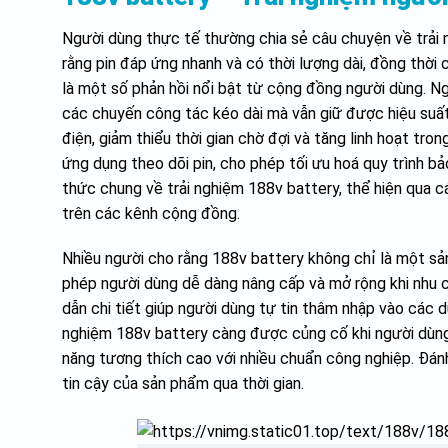
Người dùng thực tế thường chia sẻ câu chuyện về trải 
rằng pin đáp ứng nhanh và có thời lượng dài, đồng thời
là một số phản hồi nổi bật từ cộng đồng người dùng. Ng
các chuyến công tác kéo dài mà vẫn giữ được hiệu suất
điện, giảm thiểu thời gian chờ đợi và tăng linh hoạt tr
ứng dụng theo dõi pin, cho phép tối ưu hoá quy trình b
thức chung về trải nghiệm 188v battery, thể hiện qua 
trên các kênh cộng đồng.
Nhiều người cho rằng 188v battery không chỉ là một sản
phép người dùng dễ dàng nâng cấp và mở rộng khi nhu cầ
dẫn chi tiết giúp người dùng tự tin thâm nhập vào các dự
nghiệm 188v battery càng được củng cố khi người dùng 
năng tương thích cao với nhiều chuẩn công nghiệp. Đán
tin cậy của sản phẩm qua thời gian.