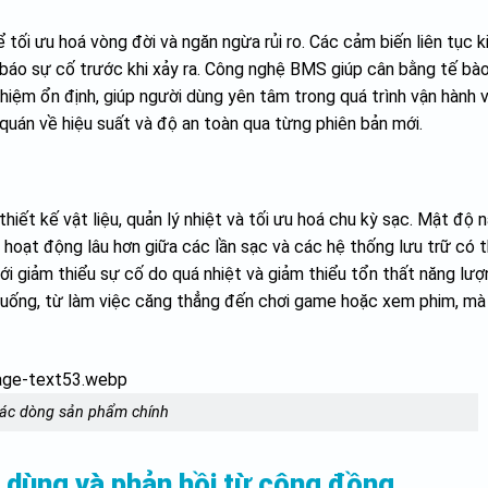
tối ưu hoá vòng đời và ngăn ngừa rủi ro. Các cảm biến liên tục k
 báo sự cố trước khi xảy ra. Công nghệ BMS giúp cân bằng tế bào
hiệm ổn định, giúp người dùng yên tâm trong quá trình vận hành v
 quán về hiệu suất và độ an toàn qua từng phiên bản mới.
iết kế vật liệu, quản lý nhiệt và tối ưu hoá chu kỳ sạc. Mật độ 
 hoạt động lâu hơn giữa các lần sạc và các hệ thống lưu trữ có t
ới giảm thiểu sự cố do quá nhiệt và giảm thiểu tổn thất năng lượ
 huống, từ làm việc căng thẳng đến chơi game hoặc xem phim, m
Các dòng sản phẩm chính
i dùng và phản hồi từ cộng đồng