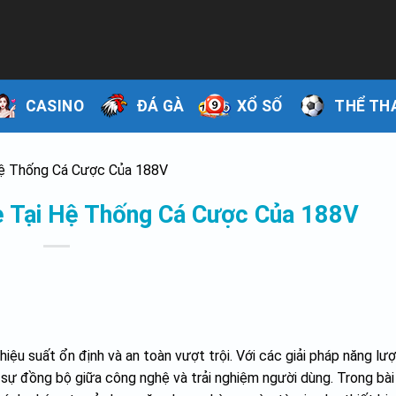
CASINO
ĐÁ GÀ
XỔ SỐ
THỂ TH
Hệ Thống Cá Cược Của 188V
e Tại Hệ Thống Cá Cược Của 188V
hiệu suất ổn định và an toàn vượt trội. Với các giải pháp năng lư
sự đồng bộ giữa công nghệ và trải nghiệm người dùng. Trong bài 