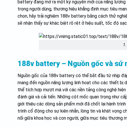
battery đang mở ra một kỷ nguyên mới của năng lượng 
trọng người dùng, thương hiệu khẳng định mục tiêu mang
chọn, hãy trải nghiệm 188v battery bằng cách thử nghiệ
sẽ nhận thấy sự khác biệt rõ rệt ở hiệu suất, tốc độ sạ
1.
188v battery – Nguồn gốc và sứ
Nguồn gốc của 188v battery có thể bắt đầu từ nhịp đập
mang đến nguồn năng lượng linh hoạt cho các thiết bị d
thể tích hợp mượt mà với các nền tảng công nghệ hiện t
đánh giá và cải tiến. Những cột mốc quan trọng như cấ
giới thiệu các dòng sản phẩm mới đã chốt lại hành trìn
trình cổ động cho sự kiên nhẫn, lòng tin và khát vọng 
nối giữa khoa học và con người, giữa mục tiêu thương m