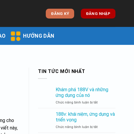
ĐĂNG KÝ
ĐĂNG NHẬP
AO
HƯỚNG DẪN
TIN TỨC MỚI NHẤT
Khám phá 188V và những
ứng dụng của nó
Chức năng bình luận bị tắt
Khám
phá
188V
188v: khái niệm, ứng dụng và
và
triển vọng
ợng cho
những
viết này,
Chức năng bình luận bị tắt
188v:
ứng
khái
dụng