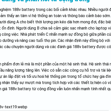
nghiệm 188v battery trong các bối cảnh khác nhau. Nhiều người 
 cảm thấy an tâm vì hệ thống an toàn và thông báo cảnh báo sớm
ười dùng A cho biết thời lượng pin kéo dài hơn mong đợi, đặc biệ
 ổn định. Người dùng B chia sẻ cảm giác sạc nhanh cho laptop v
ong công việc. Nhà phát triển C nhấn mạnh sự đồng bộ giữa phần c
ảo dưỡng và nâng cao tuổi thọ pin. Các nhận định này đồng bộ với
các câu chuyện người dùng và các đánh giá 188v battery được cô
 phẩm đơn lẻ mà là một phần của một hệ sinh thái. Hệ sinh thái 
u năng lượng tăng lên. Việc có sẵn các công cụ hỗ trợ và tài li
 án lắp đặt và tối ưu hoá hệ thống pin trong tổ chức hay gia đình
nhận thấy sự mượt mà trong tích hợp với các thiết bị hiện có v
h giá 188v battery từ cộng đồng vẫn luôn nhấn mạnh tính nhất q