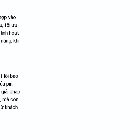
 hợp vào
, tối ưu
linh hoạt
năng, khi
t lõi bao
ủa pin,
 giải pháp
t, mà còn
từ khách