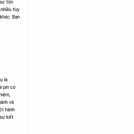
sự tôn
 nhiều tùy
 khác. Bạn
u là
i pin có
hiệm,
gành và
ột hành
 sự kết