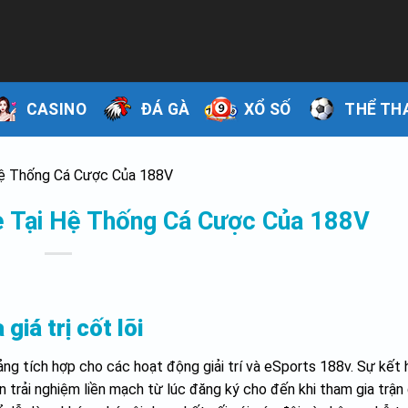
CASINO
ĐÁ GÀ
XỔ SỐ
THỂ TH
Hệ Thống Cá Cược Của 188V
e Tại Hệ Thống Cá Cược Của 188V
iá trị cốt lõi
ng tích hợp cho các hoạt động giải trí và eSports 188v. Sự kết 
trải nghiệm liền mạch từ lúc đăng ký cho đến khi tham gia trận