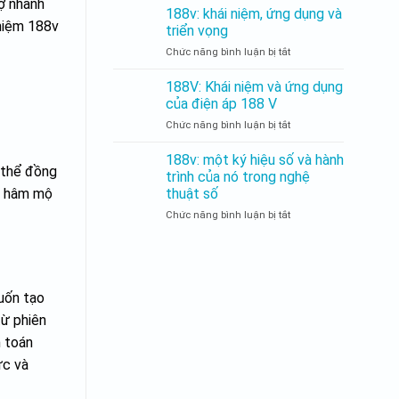
rợ nhanh
188V
188v: khái niệm, ứng dụng và
ra
ghiệm 188v
và
nhiều
triển vọng
những
khả
Chức năng bình luận bị tắt
188v:
ứng
năng
khái
dụng
niệm,
188V: Khái niệm và ứng dụng
của
ứng
nó
của điện áp 188 V
dụng
Chức năng bình luận bị tắt
188V:
và
Khái
triển
niệm
188v: một ký hiệu số và hành
vọng
 thể đồng
và
trình của nó trong nghệ
ứng
ời hâm mộ
thuật số
dụng
Chức năng bình luận bị tắt
188v:
của
một
điện
ký
áp
hiệu
188
số
V
và
uốn tạo
hành
từ phiên
trình
của
h toán
nó
ức và
trong
nghệ
thuật