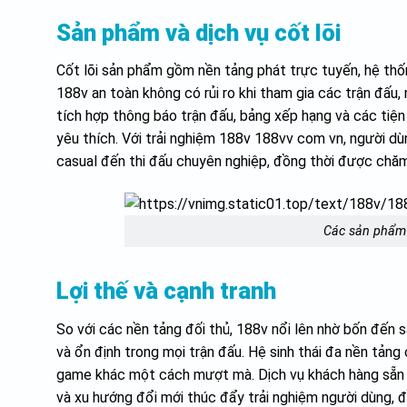
Sản phẩm và dịch vụ cốt lõi
Cốt lõi sản phẩm gồm nền tảng phát trực tuyến, hệ thốn
188v an toàn không có rủi ro khi tham gia các trận đấu
tích hợp thông báo trận đấu, bảng xếp hạng và các tiện 
yêu thích. Với trải nghiệm 188v 188vv com vn, người dù
casual đến thi đấu chuyên nghiệp, đồng thời được chăm
Các sản phẩm 
Lợi thế và cạnh tranh
So với các nền tảng đối thủ, 188v nổi lên nhờ bốn đến s
và ổn định trong mọi trận đấu. Hệ sinh thái đa nền tảng 
game khác một cách mượt mà. Dịch vụ khách hàng sẵn sà
và xu hướng đổi mới thúc đẩy trải nghiệm người dùng,