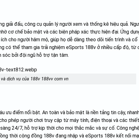
g giải đấu, công cụ quản lý người xem và thống kê hiệu quả. Ng
, nhờ cơ chế bảo mật và các biện pháp xác thực hiện đại. Ứng dụ
ích cho người hâm mộ, giúp họ dễ dàng theo dõi tiến trình và cổ 
ng có thể tham gia trải nghiệm eSports 188v ở nhiều cấp độ, từ 
 sóc bởi đội ngũ hỗ trợ tận tâm.
và dịch vụ của 188v 188vv com vn
áu ưu điểm nổi bật. An toàn và bảo mật là nền tảng tin cậy, nhan
cho phép người chơi truy cập từ máy tính, điện thoại và các thiết
ng 24/7, hỗ trợ kịp thời cho mọi thắc mắc và sự cố. Công nghệ
 đồng thời cộng đồng 188v đang nhập và eSports 188v kết nối m